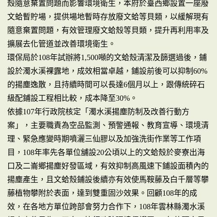
殼隨意棄置問題而影響環境衛生，本府於臺西鄉設置一座廢
文蛤暫貯場，提供場地暫時存放廢文蛤等貝類，以緩解現有
隨意棄置問題，有效管理廢文蛤殼等貝類，提升再利用率及
擴展去化管道並改善環境衛生。
環保局於108年試辦將1,500噸的文蛤殼清潔及篩選過後，鋪
設於濁水溪裸露地，成效相當卓越，鋪設前後可以抑制60%
的揚塵逸散，且持續時間可以長達6個月以上，跟傳統碎石
級配鋪設工程相比較，成本降至30%。
依據107年行政院核定「濁水溪揚塵防制及改善行動方
案」，主要職責為空品監測、預警通報、教育宣導、環境清
理、緊急應變時期噴灑三仙膠以及加強洗街作業等工作項
目，108年率先各單位舖設20公頃以上的文蛤殼於麥寮出海
口及二崙鄉揚塵好發區域，有效抑制高風速下鋪設面積內的
揚塵產生，且文蛤殼鋪設後續亦有效使馬鞍藤及白千層等攀
藤植物攀附於表面，達到雙重固沙效果。回顧108年的成
效，在各地方單位跨部會努力合作下，108年雲林縣濁水溪