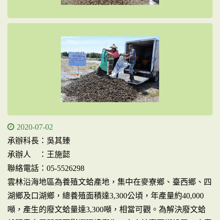
2020-07-02
承辦科長：吳其臻
承辦人 ：王施懿
聯絡電話：05-5526298
雲林沿海地區為養殖文蛤產地，集中在麥寮鄉、臺西鄉、四
湖鄉及口湖鄉，總養殖面積達3,300公頃，年產量約40,000
噸，產生的廢文蛤量達3,300噸，相當可觀。為解決廢文蛤