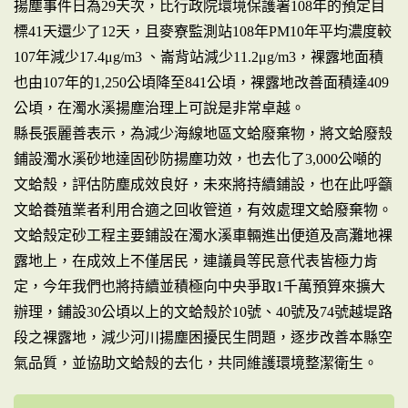
揚塵事件日為29天次，比行政院環境保護署108年的預定目
標41天還少了12天，且麥寮監測站108年PM10年平均濃度較
107年減少17.4μg/m3 、崙背站減少11.2μg/m3，裸露地面積
也由107年的1,250公頃降至841公頃，裸露地改善面積達409
公頃，在濁水溪揚塵治理上可說是非常卓越。
縣長張麗善表示，為減少海線地區文蛤廢棄物，將文蛤廢殼
鋪設濁水溪砂地達固砂防揚塵功效，也去化了3,000公噸的
文蛤殼，評估防塵成效良好，未來將持續鋪設，也在此呼籲
文蛤養殖業者利用合適之回收管道，有效處理文蛤廢棄物。
文蛤殼定砂工程主要鋪設在濁水溪車輛進出便道及高灘地裸
露地上，在成效上不僅居民，連議員等民意代表皆極力肯
定，今年我們也將持續並積極向中央爭取1千萬預算來擴大
辦理，鋪設30公頃以上的文蛤殼於10號、40號及74號越堤路
段之裸露地，減少河川揚塵困擾民生問題，逐步改善本縣空
氣品質，並協助文蛤殼的去化，共同維護環境整潔衛生。