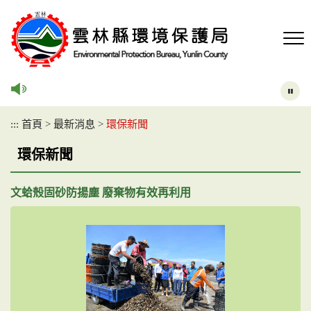
跳
到
主
要
內
容
區
塊
:::
首頁
>
最新消息
>
環保新聞
環保新聞
文蛤殼固砂防揚塵 廢棄物有效再利用