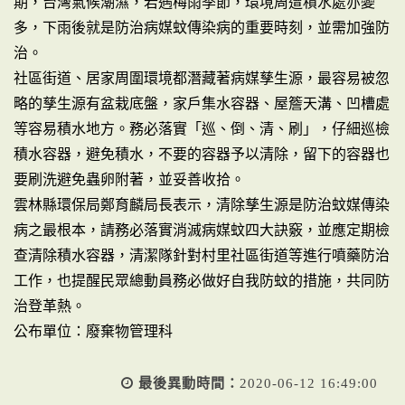
期，台灣氣候潮濕，若遇梅雨季節，環境周遭積水處亦變
多，下雨後就是防治病媒蚊傳染病的重要時刻，並需加強防
治。
社區街道、居家周圍環境都潛藏著病媒孳生源，最容易被忽
略的孳生源有盆栽底盤，家戶集水容器、屋簷天溝、凹槽處
等容易積水地方。務必落實「巡、倒、清、刷」，仔細巡檢
積水容器，避免積水，不要的容器予以清除，留下的容器也
要刷洗避免蟲卵附著，並妥善收拾。
雲林縣環保局鄭育麟局長表示，清除孳生源是防治蚊媒傳染
病之最根本，請務必落實消滅病媒蚊四大訣竅，並應定期檢
查清除積水容器，清潔隊針對村里社區街道等進行噴藥防治
工作，也提醒民眾總動員務必做好自我防蚊的措施，共同防
治登革熱。
公布單位：廢棄物管理科
最後異動時間：
2020-06-12 16:49:00