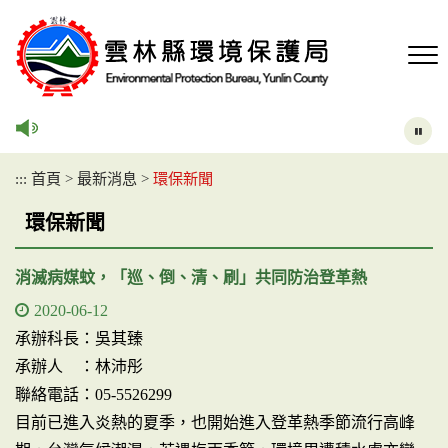
跳
到
主
要
內
容
區
塊
:::
首頁
>
最新消息
>
環保新聞
環保新聞
消滅病媒蚊，「巡、倒、清、刷」共同防治登革熱
2020-06-12
承辦科長：吳其臻
承辦人 ：林沛彤
聯絡電話：05-5526299
目前已進入炎熱的夏季，也開始進入登革熱季節流行高峰