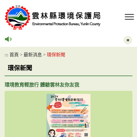
跳
到
主
要
內
容
區
塊
:::
首頁
>
最新消息
>
環保新聞
環保新聞
環境教育輕旅行 體驗雲林友你友我