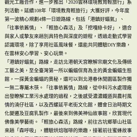
觀光工廠合作，進一步推出「2020雲林環境教育輕旅行」系
列活動。延續108年「環境教育輕旅行」大獲好評，今年度
第一波精心規劃4條一日遊路線，包括「港鎮好蝠氣」、
「往事依舊情」、「輕旅心森活」及「挖嘎綠卡好」，適合
與家人或摯友來趟別具特色與深度的遊程，透過走動式學習
認識環境，除了享用社區風味餐，還能共同體驗DIY樂趣，
在雲林安心學習、安心玩樂。
「港鎮好蝠氣」路線，走訪北港朝天宮瞭解宗廟文化及傳統
工藝之美，至全臺灣第一所以蝙蝠保育為主的黃金蝙蝠生態
館，一探黃金蝙蝠的奧秘，還可以到北港春休閒園區製作獨
一無二專屬木筷。「往事依舊情」路線，從中科污水處理廠
出發瞭解工業污水處理的過程，之後感受濃濃鐵道與農村風
情的湳仔社區，以及西螺延平老街文化館，體會日治時期文
化變遷及豆腐乳製作，最後來到佛美神仙故事館，欣賞現代
佛像美學藝術。「輕旅心森活」路線，前往古坑鄉華山社區
來趟「森呼吸」，體驗烘焙咖啡的樂趣，接著前往蜜蜂故事