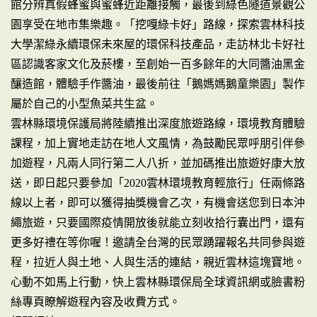
館分辨真假蜂蜜與蜜蜂近距離接觸，最後到綠色隧道景觀公
園享受在地市集樂趣。「挖嘎綠卡好」路線，探索雲林科技
大學潔綠永續環保未來屋的環保科技產品，走訪林北卡好社
區認識客家文化及菸樓，至創始一百多餘年的大同醬油黑金
釀造館，體驗手作醬油，最後前往「鵝媽媽鵝童樂園」製作
屬於自己的小型魚菜共生盆。
雲林縣環境保護局將陸續推出深度旅遊路線，環境教育體驗
課程，加上實地走訪在地人文風情，為鼓勵民眾呼朋引伴參
加遊程，凡兩人同行第二人八折，並加碼推出旅遊好康大放
送，即日起只要參加「2020雲林環境教育輕旅行」任兩條路
線以上者，即可以獲得抽獎機會乙次，有機會送您到日本沖
繩旅遊，只要國際疫情開放後就能立刻收拾行囊出門，還有
更多好禮在等你喔！邀請全台灣的民眾踴躍報名共同參與遊
程，拉近人與土地、人與生活的連結，親近雲林這塊寶地。
心動不如馬上行動，快上雲林縣環保局全球資訊網或臉書粉
絲專頁瞭解遊程內容及收費方式。