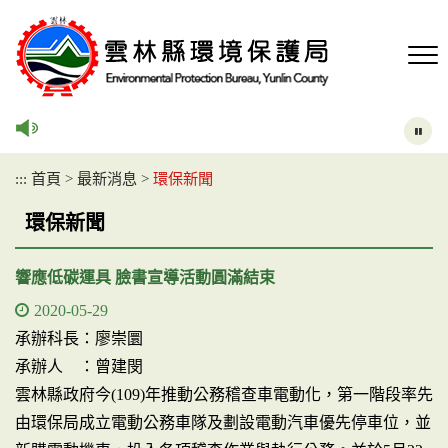
跳
到
主
要
內
容
區
塊
:::
首頁
>
最新消息
>
環保新聞
環保新聞
響應低碳運具 臉書宣導活動圓滿結束
2020-05-29
承辦科長：廖崇圜
承辦人 ：曾建閔
雲林縣政府今(109)年推動公務稽查車電動化，第一階段率先
由環保局成立電動公務車隊及劃設電動汽車優先停車位，並