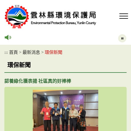
跳
到
主
要
內
容
區
塊
:::
首頁
>
最新消息
>
環保新聞
環保新聞
認養綠化獲表揚 社區真的好棒棒