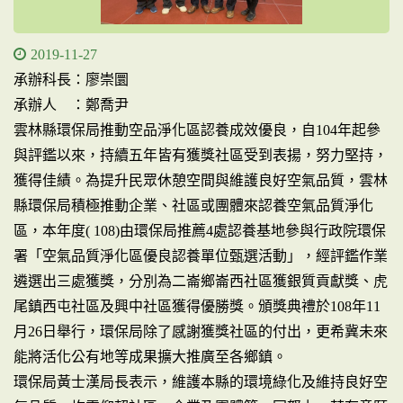
2019-11-27
承辦科長：廖崇圜
承辦人 ：鄭喬尹
雲林縣環保局推動空品淨化區認養成效優良，自104年起參
與評鑑以來，持續五年皆有獲獎社區受到表揚，努力堅持，
獲得佳績。為提升民眾休憩空間與維護良好空氣品質，雲林
縣環保局積極推動企業、社區或團體來認養空氣品質淨化
區，本年度( 108)由環保局推薦4處認養基地參與行政院環保
署「空氣品質淨化區優良認養單位甄選活動」，經評鑑作業
遴選出三處獲獎，分別為二崙鄉崙西社區獲銀質貢獻獎、虎
尾鎮西屯社區及興中社區獲得優勝獎。頒獎典禮於108年11
月26日舉行，環保局除了感謝獲獎社區的付出，更希冀未來
能將活化公有地等成果擴大推廣至各鄉鎮。
環保局黃士漢局長表示，維護本縣的環境綠化及維持良好空