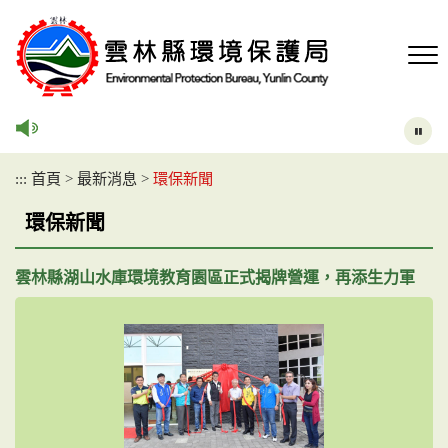
跳
到
主
要
內
容
區
塊
:::
首頁
>
最新消息
>
環保新聞
環保新聞
雲林縣湖山水庫環境教育園區正式揭牌營運，再添生力軍