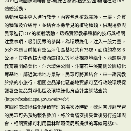
2019台灣國際咖啡節會場(綠色隧道-鐵道公園)辦理植栽DIY
體驗活動。
活動現場由專人進行教學，內容包含植栽養護、土壤、介質
的種類及介紹等，並結合本縣常見的植物種類，供現場參與
民眾進行DIY的植栽活動。透過實際教學種植的技巧與相關
注意事項，吸引民眾的參與，為環境綠化，注入一股力量。
另外本縣目前擁有空品淨化區基地共有75處，面積約為59.6
公頃，其中西螺大橋西螺段31等地號裸露地綠化、西螺廣興
教育農園綠美化、斗六環保公園、斗南石牛溪南側公園綠化
等基地，鄰近當地地方景點，民眾可將其結合，來一趟寓教
於樂的小旅行，相關空品淨化區基地資訊可至行政院環境保
護署空氣品質淨化區及環境綠化育苗計畫網站查詢
(https://freshair.epa.gov.tw/airweb/)
有關推廣環境綠化後續辦理的場次及時間，歡迎有興趣學習
的民眾可先預約報名參加，將於會議安排妥當後另行通知與
會，相關資訊可利用雲林縣環保局所提供的專線電話05-