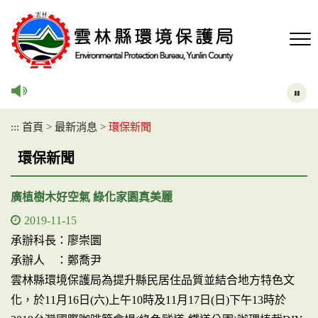
跳
到
主
要
內
容
區
塊
:::
首頁
>
最新消息
>
環保新聞
環保新聞
廣植樹木好空氣 綠化家園真美麗
2019-11-15
承辦科長：廖崇圜
承辦人 ：鄭喬尹
雲林縣環境保護局為提升縣民居住品質並結合地方特色文
化，於11月16日(六)上午10時及11月17日(日)下午13時於