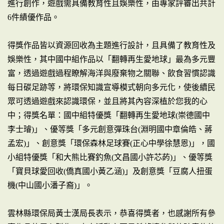
進行創作，遊戲需具備教育性且娛樂性，由專家評審出共計
6件績優作品。
得獎作品皆以資源回收為主題進行設計，且具備了教育性及
娛樂性，其中國中組作品以「翻轉再生愛地球」最為多元豐
富，透過遊戲過程瞭解海洋與廢棄物之關聯、飲食習慣認識
每日碳足跡等，將環保知識宣導模式朝向多元化，使後續民
眾可透過遊戲來認識環保，並且將其內容深植於您我的心
中；得獎名單：國中組特優獎「翻轉再生愛地球(崇德國中
李士璿)」、優等獎「多元創意彈珠台(淵明國中章倫皓、蔣
孟宏)」、創意獎「環保森林足球賽(正心中學徐慧恩)」，國
小組特優獎「和大熊比賽釣魚(文昌國小許芯菂)」、優等獎
「寶貝球愛回收(僑真國小黃乙涵)」及創意獎「豆腐人扭蛋
機(中山國小潘子裔)」。
雲林縣環保局黃士漢局長表示，恭喜得獎者，也感謝所有參