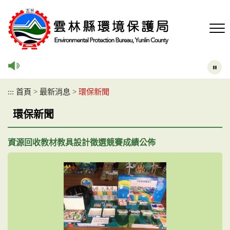
跳
到
主
要
內
容
區
塊
:::
首頁
>
最新消息
>
環保新聞
環保新聞
資源回收教材教具設計徵選競賽成績公佈