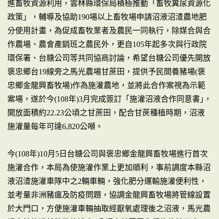
進畜牧資源利用，雲林縣環保局積極推動「畜牧糞尿資源化
政策」，輔導及協助190場以上畜牧場申請沼液沼渣農地肥
分使用計畫，為促成畜牧業者及農民一同執行，除媒合與合
作農場、農會產銷班之農民外，更自105年起多次與行政院
環保署、台糖公司等共同協商討論，希望台糖公司優先開放
褒忠鄉台19線旁之馬光農場甘蔗田，提供予民間養豬場(褒
忠鄉金龍興畜牧場)作為施灌農地，並將此合作案視為示範
案場，遂於今(108年)3月完成簽訂「施灌沼液合作同意書｣，
開放面積約22.23公頃之甘蔗田，配合甘蔗種植時期，沼液
施灌量每年可達6,820公噸。
今(108年)10月5日台糖公司與褒忠鄉金龍興畜牧場進行首次
施灌合作，本局為使施灌作業上更加順利，事前調度本縣沼
液沼渣施灌車隊中之2輛車輛，強化肥分運輸施灌便利性，
並考量非洲豬瘟及防疫問題，協調金龍興畜牧場將管線設置
於大門口，方便施灌車輛抽取經厭氧處理後之沼液，馬光農