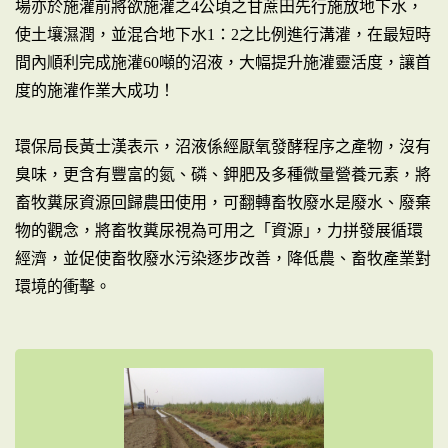
場亦於施灌前將欲施灌之4公頃之甘蔗田先行施放地下水，
使土壤濕潤，並混合地下水1：2之比例進行溝灌，在最短時
間內順利完成施灌60噸的沼液，大幅提升施灌靈活度，讓首
度的施灌作業大成功！
環保局長黃士漢表示，沼液係經厭氧發酵程序之產物，沒有
臭味，更含有豐富的氮、磷、鉀肥及多種微量營養元素，將
畜牧糞尿資源回歸農田使用，可翻轉畜牧廢水是廢水、廢棄
物的觀念，將畜牧糞尿視為可用之「資源｣，力拼發展循環
經濟，並促使畜牧廢水污染逐步改善，降低農、畜牧產業對
環境的衝擊。