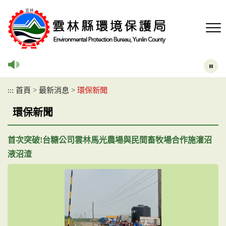
跳
到
主
要
內
容
區
塊
:::
首頁
>
最新消息
>
環保新聞
環保新聞
首次突破!台糖公司雲林馬光農場與民間畜牧場合作施灌沼
液沼渣