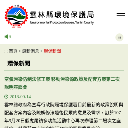
跳
到
主
要
內
容
區
塊
:::
首頁
>
最新消息
>
環保新聞
環保新聞
空氣污染防制法修正案 移動污染源政策及配套方案第二次
說明座談會
2018-09-14
雲林縣政府為宣導行政院環境保護署目前最新的政策說明與
配套方案內容及瞭解修法過後民眾的意見及需求，訂於107
年9月20日假虎尾鎮多功能活動中心再次辦理第二場次之座