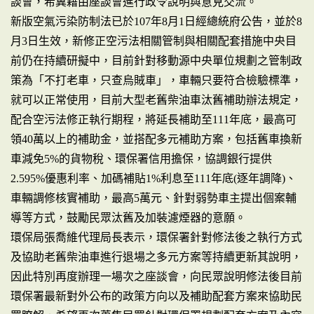
談會，希冀藉由座談會進行政令說明與意見交流。
新版空氣污染防制法已於107年8月1日經總統府公告，並於8
月3日生效，新修正空污法相關管制與相關配套措施中央目
前仍在持續研擬中，目前針對移動源中央單位規劃之管制政
策為「不打老車，只查烏賊車」，車輛只要符合檢驗標準，
就可以正常使用，目前大型老舊柴油車汰舊補助辦法規定，
配合空污法修正執行期程，將延長補助至111年底，最高可
領40萬以上的補助金，並搭配多元補助方案，包括舊車換新
車減免5%的貨物稅、環保署信用擔保，協調銀行提供
2.595%優惠利率、加碼補貼1%利息至111年底(逐年調降)、
車輛調修核實補助，最高5萬元、針對弱勢車主提出個案輔
導等方式，鼓勵民眾汰舊及加裝濾煙器的意願。
環保局張喬維代理局長表示，環保署針對修法後之執行方式
及協助老舊柴油車進行退場之多元方案等持續更新其說明，
因此特別再度辦理一場次之座談會，向民眾說明修法後目前
環保署最新對外公布的政策方向以及補助配套方案來協助民