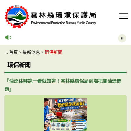
跳
到
主
要
內
容
區
塊
:::
首頁
>
最新消息
>
環保新聞
環保新聞
『油煙往哪跑一看就知道！雲林縣環保局到場把關油煙問
題』