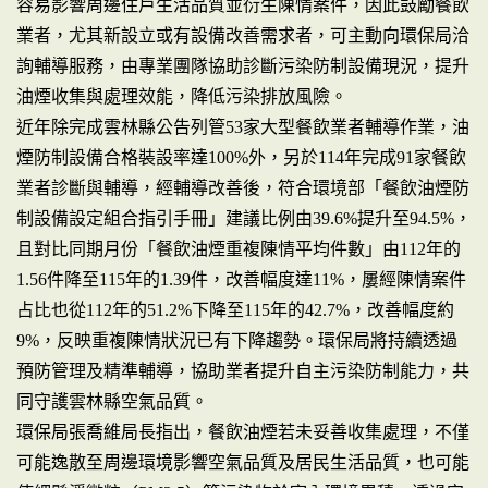
容易影響周邊住戶生活品質並衍生陳情案件，因此鼓勵餐飲
業者，尤其新設立或有設備改善需求者，可主動向環保局洽
詢輔導服務，由專業團隊協助診斷污染防制設備現況，提升
油煙收集與處理效能，降低污染排放風險。
近年除完成雲林縣公告列管53家大型餐飲業者輔導作業，油
煙防制設備合格裝設率達100%外，另於114年完成91家餐飲
業者診斷與輔導，經輔導改善後，符合環境部「餐飲油煙防
制設備設定組合指引手冊」建議比例由39.6%提升至94.5%，
且對比同期月份「餐飲油煙重複陳情平均件數」由112年的
1.56件降至115年的1.39件，改善幅度達11%，屢經陳情案件
占比也從112年的51.2%下降至115年的42.7%，改善幅度約
9%，反映重複陳情狀況已有下降趨勢。環保局將持續透過
預防管理及精準輔導，協助業者提升自主污染防制能力，共
同守護雲林縣空氣品質。
環保局張喬維局長指出，餐飲油煙若未妥善收集處理，不僅
可能逸散至周邊環境影響空氣品質及居民生活品質，也可能