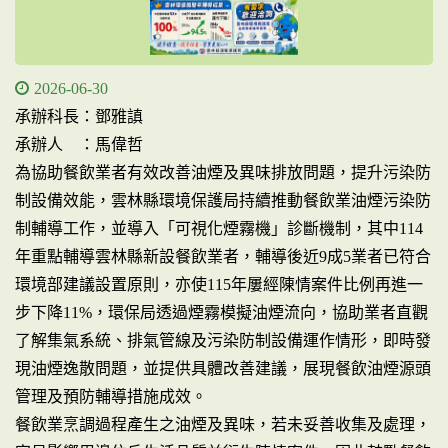
2026-06-30
承辦科長：鄧雅謓
承辦人 ：馬偉哲
為協助餐飲業者有效改善油煙及異味排放問題，提升污染防
制設備效能，雲林縣環境保護局持續推動餐飲業油煙污染防
制輔導工作，並導入「可視化煙霧機」診斷機制，其中114
年重點輔導雲林縣新設餐飲業者，輔導後近9成5業者已符合
環境部建議設置原則，亦使115年屢經陳情案件比例再進一
步下降11%，環保局透過煙霧模擬油煙流向，協助業者直觀
了解集氣系統、排氣管線及污染防制設備運作情形，即時發
現油煙逸散問題，並提供具體改善建議，展現餐飲油煙源頭
管理及預防輔導措施成效。
餐飲業烹調過程產生之油煙及異味，若未妥善收集及處理，