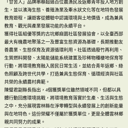
「甘苦人」品牌串聯超過百位農漁民及返鄉青年投入地方創
生，並以濱海生態、養殖漁業及牽水狀文化等在地特色發展
教育遊程，讓遊客從體驗中認識環境與土地價值，成為兼具
教育、觀光與產業發展功能的永續平台。
獲得社區組優等獎的古坑鄉麻園社區發展協會，以全臺西部
最大有機農地聚落之一及豐富生態資源為基礎，長期推動友
善農業、生態保育及資源循環利用。社區透過廢竹再利用、
生質燃料開發、太陽能儲能系統建置及珍稀物種棲地保育等
行動，將環境教育融入居民日常生活，並結合青年返鄉、綠
色照顧及跨世代共學，打造兼具生態保育、循環經濟與社區
共榮的永續農村典範。
陳璧君副縣長指出，4個獲獎單位雖然領域不同，但都以具
體行動回應環境挑戰，將環境教育落實於生產、生活與生態
之中，充分展現雲林縣在淨零轉型與永續發展上的創新能量
與在地特色。這份榮耀不僅屬於獲獎單位，更是全體雲林鄉
親共同努力的成果。