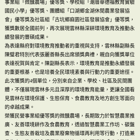
事業組「微醺農場」優等獎、學校組「潮厝華德福教育實驗
國民小學」優等獎、團體組「口湖鄉金湖休閒農業發展協
會」優等獎及社區組「古坑鄉麻園社區發展協會」優等獎，
獲獎數居全國前列，再次展現雲林縣深耕環境教育及推動永
續發展的豐碩成果。
為表達縣府對環境教育推動者的重視與支持，雲林縣副縣長
陳璧君特別代表張麗善縣長出席頒獎典禮，親自向獲獎單位
表達祝賀與肯定。陳副縣長表示，環境教育是推動永續發展
的重要根基，也是培養全民環境素養與行動力的重要途徑。
此次獲獎的4個單位，分別來自企業、學校、社區及民間團
體，不僅展現雲林多元且深厚的環境教育能量，更讓全國看
見雲林在環境保護、生態保育、食農教育及地方創生等面向
的卓越成果。
榮獲民營事業組優等獎的微醺農場，長期致力於智慧農業推
廣、友善環境耕作及食農教育，透過智慧農業工作坊、碳盤
查、生態友善栽培及農業廢棄物循環再利用等行動，打造兼