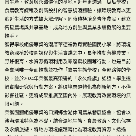
具生產、教育與永續價值的基地。近年更透過「瓜瓜學校」
食農教育課程及創新設計的智慧調酒體驗，讓環境教育以更
貼近生活的方式被大眾理解。同時積極培育青年農民，建立
衛星農場與共享基地，成為地方創生與農業永續發展的重要
推手。
獲得學校組優等獎的潮厝華德福教育實驗國民小學，將環境
教育深植於校園課程與生活實踐之中，長年推動有機農業、
野蜂復育、水資源循環利用及零廢棄校園等行動，也是目前
全臺灣唯一全面推動並操作「臺美生態學校」全部路徑的學
校，並於2024年榮獲最高榮譽的「永久綠旗」認證。學生透
過實際研究與行動方案，將環境問題轉化為創新解方，不僅
影響社區，更將成果推廣至國內外，展現教育改變環境的無
限可能。
榮獲團體組優等獎的口湖鄉金湖休閒農業發展協會，協會以
濱海環境特色為基礎，結合濕地生態、食農教育、文化保存
及永續旅遊，將地方環境議題轉化為環境教育資源。透過