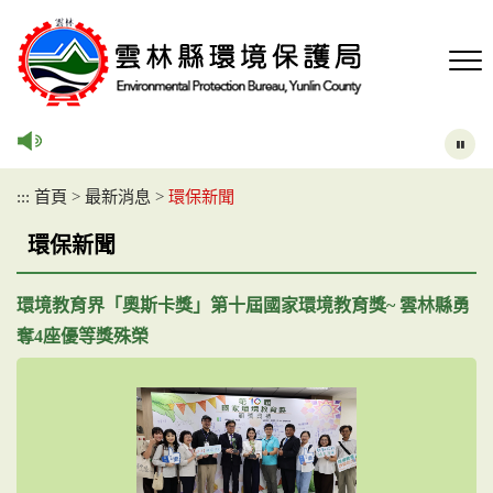
跳
到
主
要
內
容
區
塊
:::
首頁
>
最新消息
>
環保新聞
環保新聞
環境教育界「奧斯卡獎」第十屆國家環境教育獎~ 雲林縣勇
奪4座優等獎殊榮