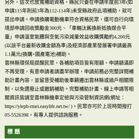
另外，這次也放寬補助資格，縣民只要在申請年度前3年(如
申請115年則前3年為112-114年)未受縣政府此項補助，就可
提出申請。申請換購電動機車符合資格民眾，還可自行向環
境部申請回收獎勵金300元、「車輛汰舊換新抵換媒合平
臺」申請溫室氣體與空氣污染減量效益收購獎勵約4,200元
(以該平台最新收購金額為準)及經濟部產業發展署申請最高
1.1萬元(換購+國產電池)補助。
雲林縣環保局提醒民眾，各補助項目皆有限額，申請額滿即
不再受理，有意申請者請盡早辦理，申請前務必完整詳閱補
助計畫內容，並留意受補助後車籍遷出雲林縣或過戶相關限
制，以免遭廢止或撤銷補助。完整補助計畫、線上申請等相
關資訊皆請至雲林縣機車定檢與污染管制資訊網(網址：
https://ylepb-rmei.easylife.net.tw/ )。民眾亦可於上班時間撥打
05-5526398，有專人提供諮詢服務。
標 題