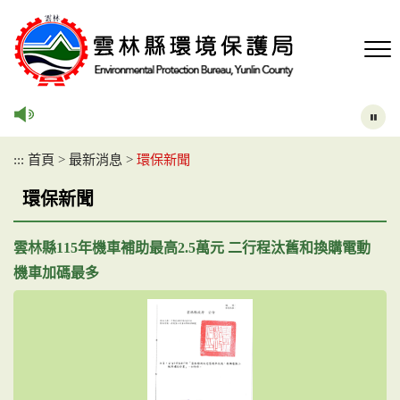
跳
到
主
要
內
容
區
塊
:::
首頁
>
最新消息
>
環保新聞
環保新聞
雲林縣115年機車補助最高2.5萬元 二行程汰舊和換購電動
機車加碼最多