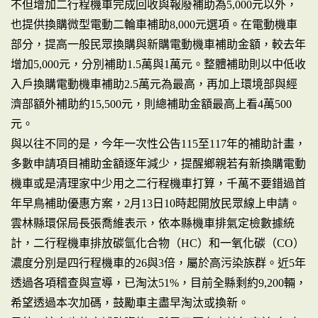
不但增加二行程機車完成回收與報廢補助為5,000元以外，
也提供換購微型電動二輪車補助8,000元選項。在電動機車
部分，提高一般民眾換購與新購電動機車補助金額，較去年
增加5,000元，分別補助1.5萬與1萬元。整體補助則以中低收
入戶換購電動機車補助2.5萬元為最高，再加上環境部與經
濟部額外補助約15,500元，則總補助金額最高上看4萬500
元。
與以往不同的是，今年一次性公告115至117年的補助計畫，
多數申請項目補助金額逐年減少，提醒鄉親若有新換購電動
機車或是清理家中少用之二行程機車打算，千萬不要錯過首
年早鳥補助優惠方案，2月13日10時起開放民眾線上申請。
雲林縣環保局長張喬維表示，依本縣機車排氣定檢數據統
計，二行程機車排放碳氫化合物（HC）和一氧化碳（CO）
濃度分別是四行程機車的26與3倍，屬於高污染族群。近5年
透過各項稽查與宣導，已淘汰51%，目前全縣剩約9,200輛，
希望透過本次加碼，鼓勵車主盡早淘汰或換新。