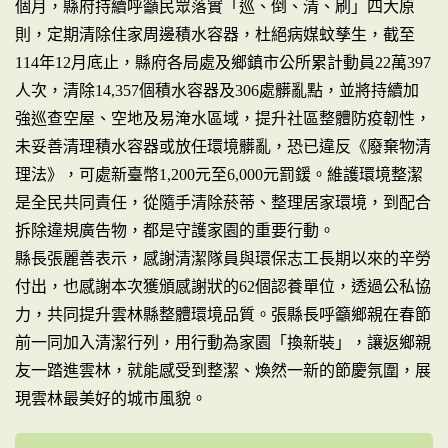
個月，縣府持續呼籲民眾落實「巡、倒、清、刷」四大原
則，定期清除住家周邊積水容器，杜絕病媒蚊孳生，截至
114年12月底止，縣府各局處及鄉鎮市公所累計動員22萬397
人次，清除14,357個積水容器及306處髒亂點，並將持續加
強巡查空屋、空地及易淹水區域，提升社區整體防疫韌性，
未妥善清理積水容器或放任環境髒亂，恐已違反《廢棄物清
理法》，可處新臺幣1,200元至6,000元罰鍰。維護環境整潔
是全民共同責任，從隨手清除菸蒂、整理居家環境，到配合
拆除違規廣告物，都是守護家園的重要行動。
縣長張麗善表示，感謝清潔隊員與環保志工長期以來的辛勞
付出，也感謝本次獲頒感謝狀的62個認養單位，透過公私協
力，共同提升雲林縣整體環境品質。張縣長呼籲鄉親在春節
前一同加入清潔行列，用行動為家園「換新裝」，讓返鄉親
友一踏進雲林，就能感受到整潔、煥然一新的節慶氛圍，展
現雲林最美好的城市風貌。