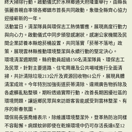
終大掃除行動。啟動儀式於水林鄉通天府隆重舉行，由縣長
張麗善親自率領各鄉鎮市首長共同啟動，象徵全縣齊心協力
迎接嶄新的一年。
活動當日，清潔隊員與環保志工熱情響應，展現高度行動力
與向心力。啟動儀式中同步頒發感謝狀，感謝公家機關及民
間企業認養本縣熄菸桶設置，共同落實「菸蒂不落地」政
策，展現雲林縣推動環境整潔與永續行動的堅定決心。
環境清潔週期間，縣府動員超過150名清潔隊員、環保志工
及民眾，針對主要道路、住宅周邊及公共場域進行全面清
掃，共計清除垃圾213公斤及資源回收物61公斤，展現具體
清潔成效。今年特別加強街道菸蒂清除、違規廣告物拆除及
各處髒亂點整頓，期盼透過實際行動，改善長期困擾社區的
環境問題，讓返鄉民眾與來訪遊客皆能感受到雲林整潔、有
序的新春氛圍。
環保局長張喬維表示，除維護環境整潔外，登革熱防治同樣
不容鬆懈。病媒蚊卵即使在乾燥環境中仍可存活長達6至12