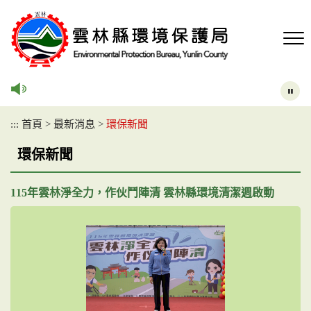
跳
到
主
要
內
容
區
塊
:::
首頁
>
最新消息
>
環保新聞
環保新聞
115年雲林淨全力，作伙鬥陣清 雲林縣環境清潔週啟動