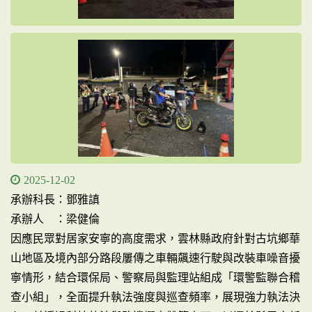
2025-12-02
承辦科長：鄧雅謓
承辦人 ：梁健倫
因應民眾對居家安寧的高度需求，雲林縣政府針對古坑鄉華
山地區及境內部分路段屢傳之車輛飆速行駛與改裝車噪音擾
寧情形，結合環保局、警察局與監理站組成「環警監聯合稽
查小組」，全面提升執法強度與巡查頻率，展現強力執法決