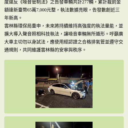
度違反《噪音管制法》之告發車輛共計277輛，累計裁罰金
額達新臺幣65萬7,000元整，執法數據亮眼，告發數創近三
年新高。
雲林縣環保局重申，未來將持續維持高強度的執法量能，並
擴大導入聲音照相科技執法，讓噪音車輛無所遁形。呼籲廣
大車主切勿以身試法，應使用經認證之合格排氣管並遵守交
通規則，共同維護雲林縣的安寧與秩序。