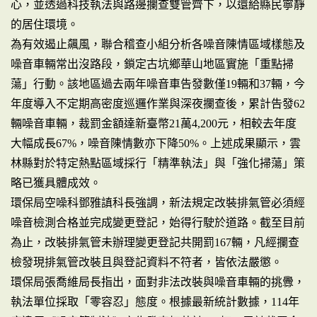
心，並透過科技執法與路邊攔查雙管齊下，以還給縣民寧靜
的居住環境。
為有效遏止飆風，聯合稽查小組分析各噪音陳情區域樣態及
噪音車輛常出沒路段，鎖定古坑鄉華山地區實施「重點掃
蕩」行動。該地區過去兩年噪音車告發數僅19輛和37輛，今
年度導入不定期高密度巡邏作業與深夜攔查後，累計告發62
輛噪音車輛，裁罰金額達新臺幣21萬4,200元，相較去年度
大幅成長67%，噪音陳情數亦下降50%。上述成果顯示，雲
林縣對於特定熱點區域採行「精準執法」與「強化掃蕩」策
略已獲具體成效。
環保局空噪科鄧雅謓科長強調，新法規定改裝排氣管必須經
噪音檢測合格並完成變更登記，始得行駛於道路。截至目前
為止，改裝排氣管未辦理變更登記共開罰167輛，凡經攔查
檢發現排氣管改裝且與登記資料不符者，皆依法嚴懲。
環保局張喬維局長指出，面對非法改裝與噪音車輛的挑釁，
執法單位採取「零容忍」態度。根據最新統計數據，114年