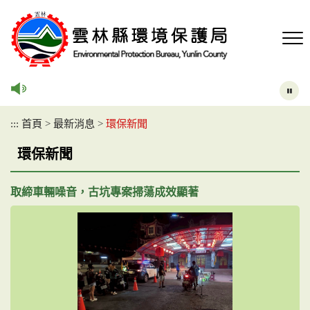
跳
到
主
要
內
容
區
塊
:::
首頁
>
最新消息
>
環保新聞
環保新聞
取締車輛噪音，古坑專案掃蕩成效顯著