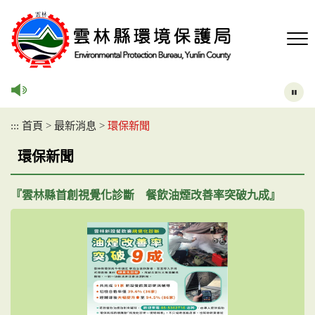
跳
到
主
要
內
容
區
塊
:::
首頁
>
最新消息
>
環保新聞
環保新聞
『雲林縣首創視覺化診斷 餐飲油煙改善率突破九成』