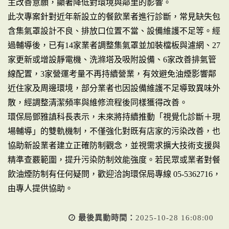
主改善意願，顯著降低對環境與鄰里的影響。
此次專案針對近年新設立的餐飲業者進行診斷，常見缺失包
含集氣罩設計不良、排放口位置不當、設備維護不足等。經
過輔導後，已有14家業者調整集氣罩並加裝檔板與濾網、27
家更新或增設靜電機、洗滌塔及吸附設備、6家改善排氣管
線配置，3家營運考量不再持續營業，有效避免油煙影響鄰
近住家及周邊環境，部分業者也因設備維護不足導致異味外
散，經調整清潔頻率與維修流程後同樣獲得改善。
環保局鄧雅謓科長表示，未來將持續推動「視覺化診斷＋現
場輔導」的雙軌機制，不僅強化對既有店家的污染改善，也
協助新設業者建立正確防制觀念，並視需求擴大技術支援與
精準查覈範圍，提升污染防制效能強度。若民眾或業者對餐
飲油煙防制有任何疑問，歡迎洽詢環保局專線 05-5362716，
由專人提供協助。
最後異動時間：
2025-10-28 16:08:00