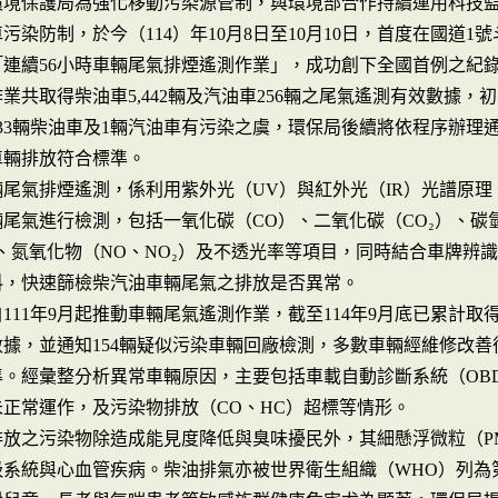
環境保護局為強化移動污染源管制，與環境部合作持續運用科技
污染防制，於今（114）年10月8日至10月10日，首度在國道1
「連續56小時車輛尾氣排煙遙測作業」，成功創下全國首例之紀
業共取得柴油車5,442輛及汽油車256輛之尾氣遙測有效數據，
33輛柴油車及1輛汽油車有污染之虞，環保局後續將依程序辦理
車輛排放符合標準。
輛尾氣排煙遙測，係利用紫外光（UV）與紅外光（IR）光譜原理
尾氣進行檢測，包括一氧化碳（CO）、二氧化碳（CO₂）、碳
、氮氧化物（NO、NO₂）及不透光率等項目，同時結合車牌辨
料，快速篩檢柴汽油車輛尾氣之排放是否異常。
111年9月起推動車輛尾氣遙測作業，截至114年9月底已累計取得
數據，並通知154輛疑似污染車輛回廠檢測，多數車輛經維修改善
。經彙整分析異常車輛原因，主要包括車載自動診斷系統（OBD
未正常運作，及污染物排放（CO、HC）超標等情形。
放之污染物除造成能見度降低與臭味擾民外，其細懸浮微粒（PM
吸系統與心血管疾病。柴油排氣亦被世界衛生組織（WHO）列為