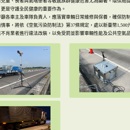
對兒童、長者與氣喘患者等敏感族群健康危害尤為顯著。環保局
，更是守護全民健康的重要作為。
呼籲各車主及車隊負責人，應落實車輛日常維修與保養，確保防
情事，將依《空氣污染防制法》第37條規定，處以新臺幣1,50
信不肖業者進行違法改裝，以免受罰並影響車輛性能及公共空氣