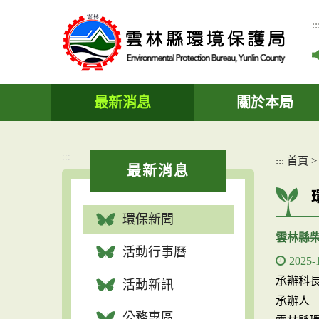
跳
到
::
主
要
內
容
區
最新消息
關於本局
塊
:::
:::
首頁
最新消息
環保新聞
雲林縣
活動行事曆
2025-
承辦科
活動新訊
承辦人
公務專區