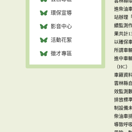
雲林縣
進柴油車
環保宣導
站辦理
續監測作
影音中心
果共計1
活動花絮
以確保
所謂車
徵才專區
進中車輛
（HC）
車籍資
雲林縣自
效監測
排放標準
制設備
柴油車排
導致呼