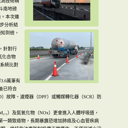
監測技術精
號斗南地磅
錄。本次連
初步分析結
通知到檢，
，針對行
氫化合物
識系統比對
3.6萬筆有
後已符合
）故障、濾煙器（DPF）或觸媒轉化器（SCR）防
₂.₅）及氮氧化物（NOx）更會進入人體呼吸道，
第一類致癌物，長期暴露恐增加肺癌及心血管疾病