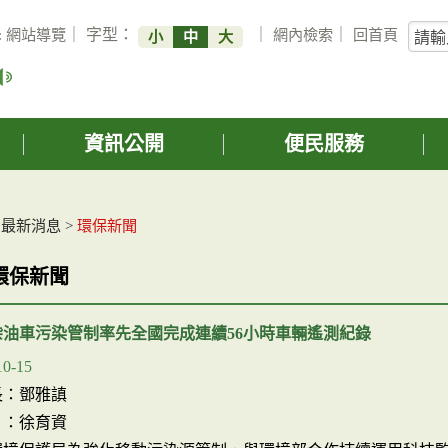
關
:
網站導覽
｜ 字型：
｜
網內檢索
｜
回首頁
小
中
大
鍵
字
搜
詢
資訊公開
便民服務
>
最新消息
>
環保新聞
環保新聞
柴油車污染管制率先全國完成連續56小時車輛遙測紀錄
10-15
長：鄧雅謓
 ：徐育資