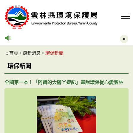
跳
到
主
要
內
容
區
塊
:::
首頁
>
最新消息
>
環保新聞
環保新聞
全國第一本！「阿寶的大腳ㄚ遊記」畫說環保從心愛雲林