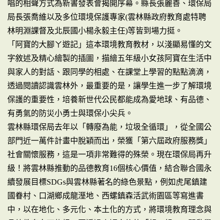
唱的相聲方式為新書發表會揭開序幕。縣長張麗善、環保局
局長張喬維以及多位環境保護專家(雲林縣政府教育處特聘
林明淵課督及北辰國小楊永毅主任)等皆到場力挺。
「阿寶的大腳ㄚ遊記」這本環境教育教材，以淺顯易懂的文
字敘述及精心繪製的插圖，描繪五年級小女孩阿寶在生活中
與家人的對話、跟同學的相處、在課堂上學習的點點滴滴，
透過閱讀認識雲林外，最重要的是，讓學生進一步了解環境
保護的重要性，培養新世代公民都能成為愛地球、有品德、
有勇氣的防災小勇士與環保小尖兵。
雲林縣環保局去年以「轉廢為能，垃圾全循環」，從全國公
部門近一萬件計畫中脫穎而出，榮獲「第六屆政府服務獎」
社會關懷服務，這是一項非常難得的殊榮。現在環保局再升
級！將雲林縣推動的品德教育16個核心價值，結合聯合國永
續發展目標SDGs與雲林縣著名的綠色景點，例如虎尾鎮建
國眷村、口湖鄉成龍溼地、西螺鎮森活武術園區等寫進書
中，以在地化、多元化、本土化的方式，將環境教育理念與