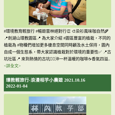
#環境教育輕旅行 #暢遊雲林絕對行👏 🎨染衫風味咖自然🌾
📍劍湖山環教園區📍 為大家介紹 #園區豐富的植栽，不同的
植栽為 #物種們增加更多棲息空間同時顧及水土保持，園內
自成一個生態系，帶大家認識植栽對於環境的重要性✅ 📍古
坑社區📍 來到熱情的古坑🙋‍♀️沖一杯溫暖的咖啡☕️香氣四溢..
<詳全文>
環教輕旅行-浪漫相芋小農遊 2021.10.16
2022-01-04