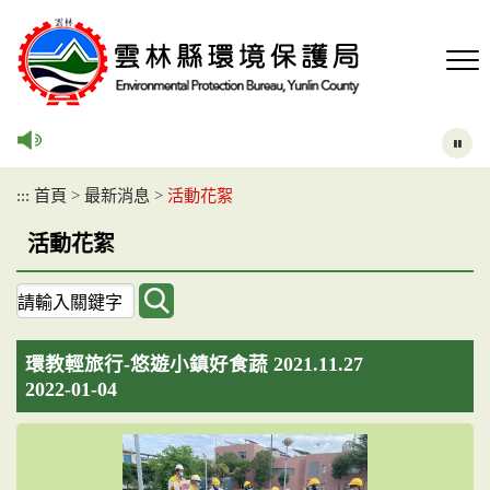
跳
到
主
要
內
容
區
塊
:::
首頁
>
最新消息
>
活動花絮
活動花絮
關
鍵
字
環教輕旅行-悠遊小鎮好食蔬 2021.11.27
查
2022-01-04
詢