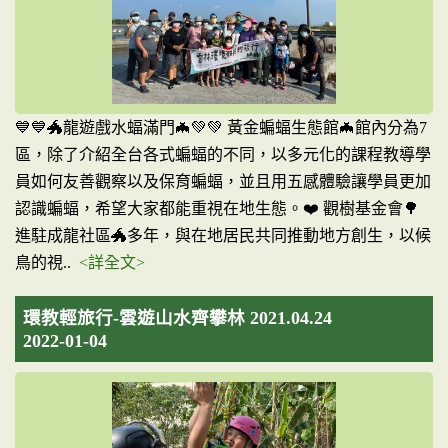
💙💙🐲龍遊戲水蝠滿門🦇💚💚 黃金蝙蝠生態館🦇館內分為7
區，除了介紹全台各式蝙蝠的不同，以多元化的課程教導學
員如何友善觀察以及保育蝙蝠，並且用五感體驗讓學員更加
認識蝙蝠，希望大家都能重視在地生態。❤️ 觀樹基金會🌳
進駐成龍社區🐲多年，與在地居民共同推動地方創生，以候
鳥的視..
<詳全文>
環教輕旅行-雲遊山水齊攀林 2021.04.24
2022-01-04