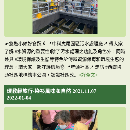
🌱悠遊小鎮好食蔬🥬 📍中科虎尾園區污水處理廠📍 帶大家
了解 #水資源的重要性❗️除了污水處理之功能及角色外，同時
兼具 #環境保護及生態等特色💚傳遞資源保育和環境生態的
理念，請大家一起守護環境👌 📍埤頭社區📍 走訪 #西螺埤
頭社區地標繪本公園，認識社區改..
<詳全文>
環教輕旅行-染衫風味咖自然 2021.11.07
2022-01-04