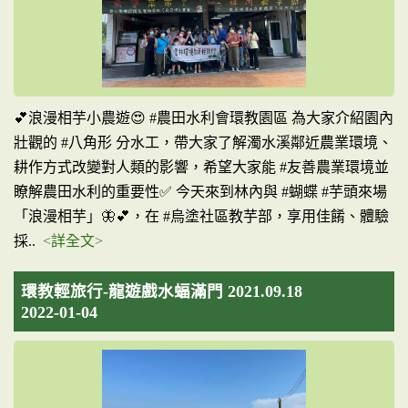
💕浪漫相芋小農遊😍 #農田水利會環教園區 為大家介紹園內
壯觀的 #八角形 分水工，帶大家了解濁水溪鄰近農業環境、
耕作方式改變對人類的影響，希望大家能 #友善農業環境並
瞭解農田水利的重要性✅ 今天來到林內與 #蝴蝶 #芋頭來場
「浪漫相芋」🦋💕，在 #烏塗社區教芋部，享用佳餚、體驗
採..
<詳全文>
環教輕旅行-龍遊戲水蝠滿門 2021.09.18
2022-01-04