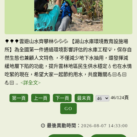
🌳🌳🌳雲遊山水齊攀林💦💦💦 【湖山水庫環境教育設施場
所】為全國第一件通過環境影響評估的水庫工程💡，保存自
然生態也兼顧人文特色 ，不僅減少地下水抽用，還發揮減
緩地層下陷的功能，提升雲林地區民生供水穩定💧也在水情
吃緊的現在，希望大家一起節約用水，共度難關💪🏻💪🏻
💪🏻 ..
<詳全文>
46/124頁
第一頁
上一頁
下一頁
最末頁
GO
最後異動時間：
2026-08-07 14:33:00