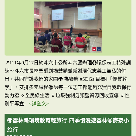
📍111年9月17日於斗六市公所斗六廳辦理♻️環保志工特殊訓
練～斗六市長林聖爵到場鼓勵並感謝環保志義工無私的付
出，共同守護我們的家園🌍 為響應 #SDGs 目標4「優質教
學」，安排多元課程📚讓每一位志工都能夠充實自我環保行
動力👏 🔹全民綠生活 🔸垃圾強制分類暨資源回收宣導 🔹性
別平等宣..
<詳全文>
🌍雲林縣環境教育輕旅行-四季慢漫遊雲林🌞麥寮小
旅行