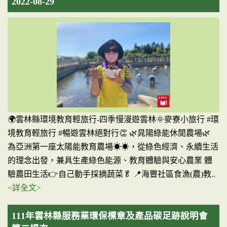
2022-08-29
🌍雲林縣環境教育輕旅行-四季慢漫遊雲林🌞麥寮小旅行 #環
境教育輕旅行 #暢遊雲林絕對行👏 🌿晁陽綠能休閒農場🌿
為亞洲第一座太陽能教育農場☀︎☀︎，從綠色經濟、永續生活
的理念出發，兼具生產綠色能源、教育體驗與安心農業 體
驗農田生活👉自己動手採摘蔬菜🥬 📍海豐社區食漁(農)教..
<詳全文>
111年雲林縣服務業環保標章及產品碳足跡說明會