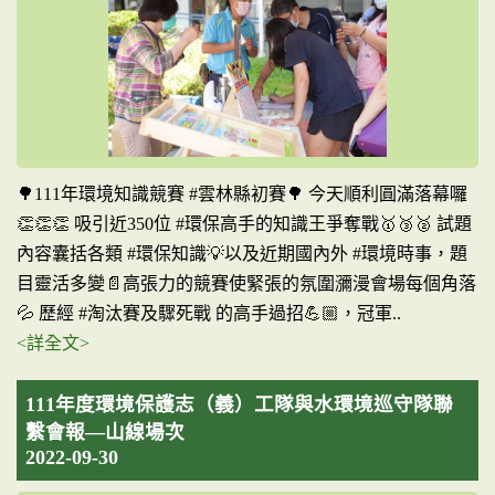
🌳111年環境知識競賽 #雲林縣初賽🌳 今天順利圓滿落幕囉
👏👏👏 吸引近350位 #環保高手的知識王爭奪戰🥇🥉🥈 試題
內容囊括各類 #環保知識💡以及近期國內外 #環境時事，題
目靈活多變📄高張力的競賽使緊張的氛圍瀰漫會場每個角落
💦 歷經 #淘汰賽及驟死戰 的高手過招💪🏼，冠軍..
<詳全文>
111年度環境保護志（義）工隊與水環境巡守隊聯
繫會報—山線場次
2022-09-30