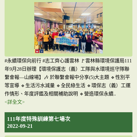
#永續環保向前行 #志工齊心護雲林 🚩雲林縣環境保護局111
年9月28日辦理【環境保護志（義）工隊與水環境巡守隊聯
繫會報—山線場】🎶 於聯繫會報中分享(5)大主題 🔹性別平
等宣導 🔹生活污水減量 🔹全民綠生活 🔹環保志（義）工運
作情形、年度評鑑及相關補助說明 🔹營造環保永續..
<詳全文>
111年度特殊訓練第七場次
2022-09-21