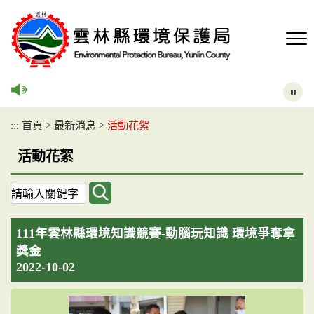
跳
到
主
要
內
容
區
塊
:::
首頁
>
最新消息
>
活動花絮
活動花絮
關
鍵
字
111年雲林縣環境知識競賽-動腦玩知識 環境爭奪拿
查
詢
獎金
2022-10-02