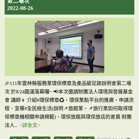
第二場次
2022-08-26
🎉111年雲林縣服務業環保標章及產品碳足跡說明會第二場
次 於8/24圓滿落幕囉~ 📢本次邀請財團法人環境與發展基金
會 講師👦 介紹#環保標章♻、環保集點平台的推廣、申請流
程、宣導#全民綠生活(說明📌旅館業、📌旅行業如何取得環
保標章機相關申請規範)、環保旅館與環保旅店的差異 財團
法人..
<詳全文>