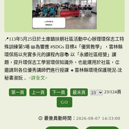
📍113年5月25日於土庫鎮扶朝社區活動中心辦理環保志工特
殊訓練第5場 📖為響應 #SDGs 目標4「優質教學」，雲林縣
環保局以充實多元的課程內容📚 以「永續社區經營」課
題，提升環保志工學習環保知識外，也能運用於社區，👏
邀請到各位優秀講師們進行授課 🔸雲林縣環境保護現況-沈
秘書淑妧 ..
<詳全文>
23/124頁
第一頁
上一頁
下一頁
最末頁
GO
最後異動時間：
2026-08-07 14:33:00