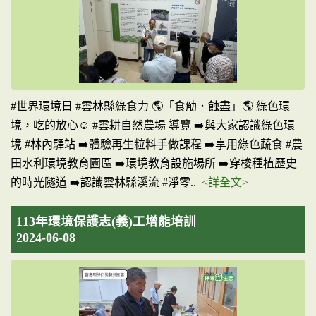
#世界環境日 #雲林縣綠食力 🌎「食觔．蝕盡」🌎 綠色環
境，吃的放心☺️ #雲耕自然農場 導覽 ➡️與大家認識綠色環
境 #林內驛站 ➡️體驗再生粒料手做課程 ➡️享用綠色蔬食 #農
田水利環境教育園區 ➡️環境教育設施場所 ➡️穿梭種植歷史
的時光隧道 ➡️認識雲林縣溪流 #淨零..
<詳全文>
113年環境保護志(義)工增能培訓
2024-06-08