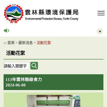
跳
到
主
要
內
容
區
塊
:::
首頁
>
最新消息
>
活動花絮
活動花絮
關
鍵
字
113年雲林縣綠食力
查
2024-06-08
詢