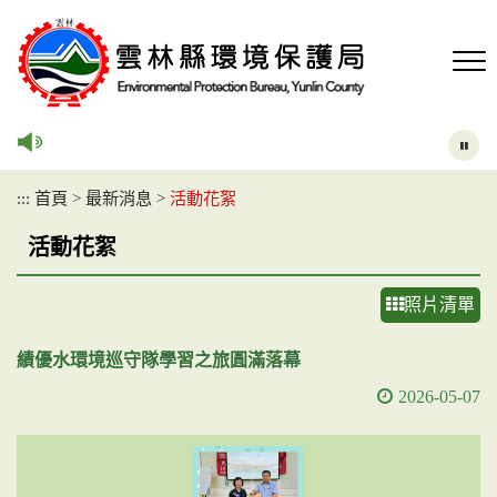
跳
到
主
要
內
容
區
塊
:::
首頁
>
最新消息
>
活動花絮
活動花絮
照片清單
績優水環境巡守隊學習之旅圓滿落幕
2026-05-07