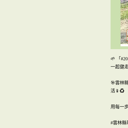
🌱 「
一起健走
🎯雲林
活📱♻️
用每一步
#雲林縣