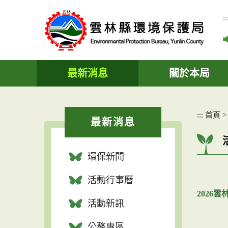
跳
到
::
主
要
內
容
區
最新消息
關於本局
塊
:::
:::
首頁
最新消息
環保新聞
活動行事曆
2026
活動新訊
公務專區