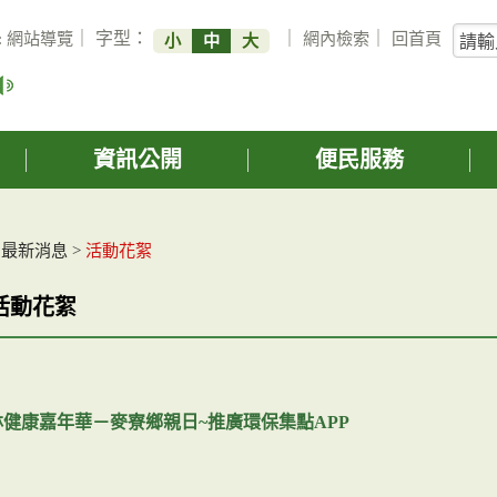
關
:
網站導覽
｜ 字型：
｜
網內檢索
｜
回首頁
小
中
大
鍵
字
搜
詢
資訊公開
便民服務
>
最新消息
>
活動花絮
活動花絮
雲林健康嘉年華－麥寮鄉親日~推廣環保集點APP