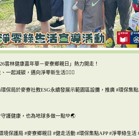
#2026雲林健康嘉年華－麥寮鄉親日」熱力開走！
、一起減碳，邁向淨零新生活🚶‍♂️✨
縣環保局於麥寮社教ESG永續發展示範園區設攤，推廣 #環保集
守護健康，也為地球多做一點💚🌏
環境保護局 #麥寮鄉親日 #健走活動 #環保集點APP #淨零綠生活 