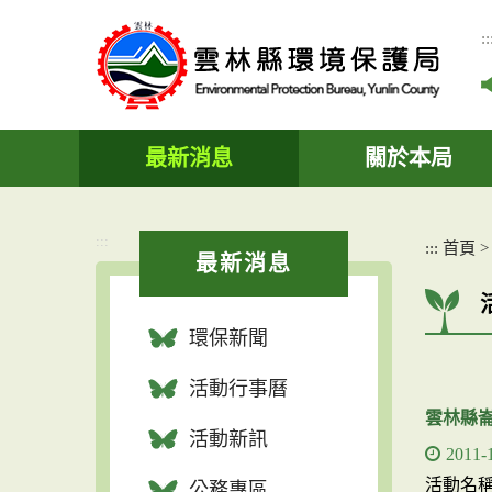
跳
到
::
主
要
內
容
區
最新消息
關於本局
塊
:::
:::
首頁
最新消息
環保新聞
活動行事曆
雲林縣
活動新訊
2011-
活動名
公務專區