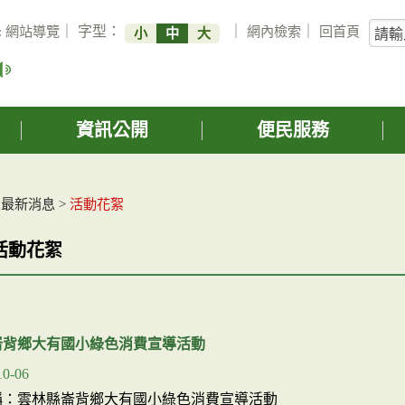
關
:
網站導覽
｜ 字型：
｜
網內檢索
｜
回首頁
小
中
大
鍵
字
搜
詢
資訊公開
便民服務
>
最新消息
>
活動花絮
活動花絮
崙背鄉大有國小綠色消費宣導活動
10-06
稱：雲林縣崙背鄉大有國小綠色消費宣導活動