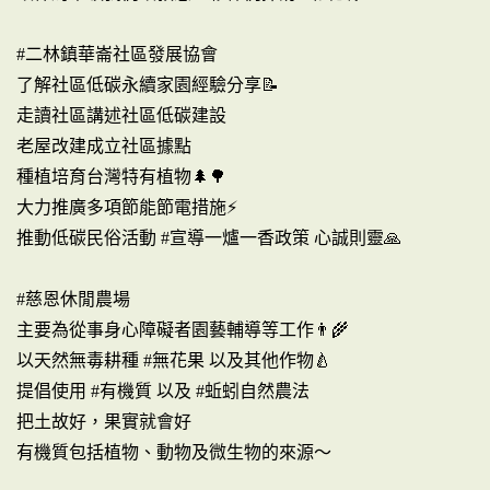
#二林鎮華崙社區發展協會
了解社區低碳永續家園經驗分享📝
走讀社區講述社區低碳建設
老屋改建成立社區據點
種植培育台灣特有植物🌲🌳
大力推廣多項節能節電措施⚡
推動低碳民俗活動 #宣導一爐一香政策 心誠則靈🙏
#慈恩休閒農場
主要為從事身心障礙者園藝輔導等工作👨🌾
以天然無毒耕種 #無花果 以及其他作物🍐
提倡使用 #有機質 以及 #蚯蚓自然農法
把土故好，果實就會好
有機質包括植物、動物及微生物的來源～