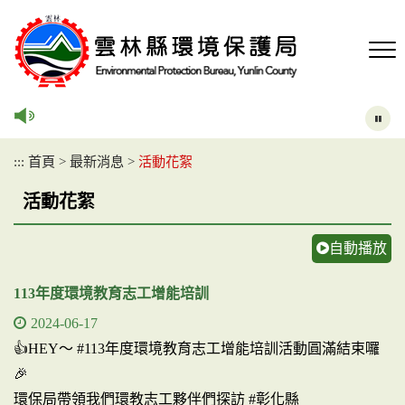
跳
到
主
要
內
容
區
塊
:::
首頁
>
最新消息
>
活動花絮
活動花絮
自動播放
113年度環境教育志工增能培訓
2024-06-17
👍HEY～ #113年度環境教育志工增能培訓活動圓滿結束囉
🎉
環保局帶領我們環教志工夥伴們探訪 #彰化縣