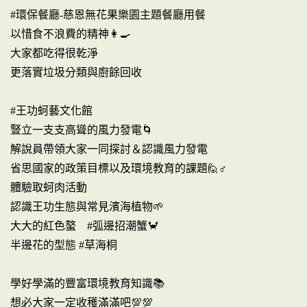
#環保餐廳-慈恩無花果樂園主題餐廳用餐
以惜食不浪費的精神👩🍳
大家都吃得很乾淨
更落實垃圾分類與廚餘回收
#王功蚵藝文化館
豎立一支支高聳的風力發電🌀
解說員帶領大家一同探討＆認識風力發電
省思國家的政策目標以及環境教育的課題🙋♂️
體驗取蚵肉活動
認識王功生態與常見濱海植物🌱
大大的紅色螯 #弧邊招潮蟹🦀
半邊花的型態 #草海桐
學好學滿的豐富環境教育知識📚
想必大家一定收穫滿滿吧💯💯