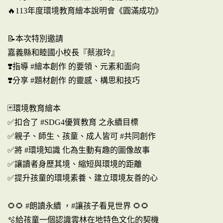
🔥113年度環境教育繪本說明會《圓滿成功》
📝本次特別邀請
嘉義縣和睦國小校長『蔡淑玲』
❣️指導 #繪本創作 的要領、元素和面向
❣️分享 #題材創作 的靈感、構思和技巧
🃏環境教育繪本
✅扣合了 #SDG4優質教育 之永續目標
✅親子、師生、孩童、成人皆可 #共同創作
✅將 #環境知識 化為生動有趣的圖像故事
✅讓讀者身歷其境、縮短與環境的距離
✅提升孩童的環境素養、建立環境友善的心
🌻🌻 #朗讀永續 ，#讓孩子看見世界 🌻🌻
🫧給孩童一個認識雲林在地特色文化的契機