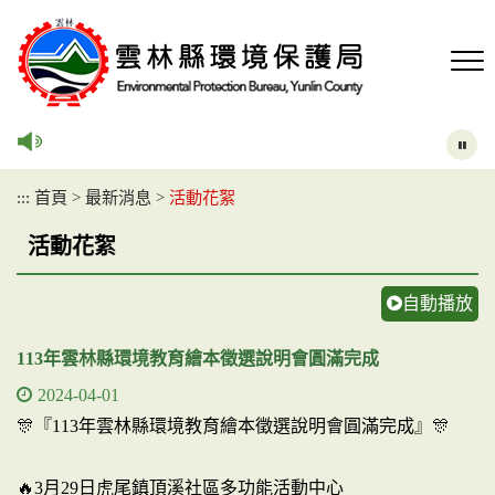
跳
到
主
要
內
容
區
塊
:::
首頁
>
最新消息
>
活動花絮
活動花絮
自動播放
113年雲林縣環境教育繪本徵選說明會圓滿完成
2024-04-01
🎊『113年雲林縣環境教育繪本徵選說明會圓滿完成』🎊
🔥3月29日虎尾鎮頂溪社區多功能活動中心