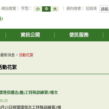
關
:
網站導覽
｜ 字型：
｜
網內檢索
｜
回首頁
小
中
大
鍵
字
搜
詢
資訊公開
便民服務
>
最新消息
>
活動花絮
活動花絮
度環境保護志(義)工特殊訓練第2場次
03-25
3年3月23日辦理環保志工特殊訓練第2場