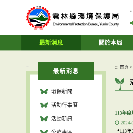
跳
到
::
主
要
內
容
區
最新消息
關於本局
塊
:::
:::
首頁
最新消息
環保新聞
活動行事曆
113年
活動新訊
2024-
📍11
公務專區