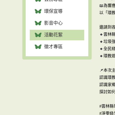
📖為響
環保宣導
以「環
影音中心
邀請到
🔸雲林
活動花絮
🔸垃圾
徵才專區
🔸全民
🔸環教
📌本次
認識環
認識家
探討如
#雲林縣
#淨零綠