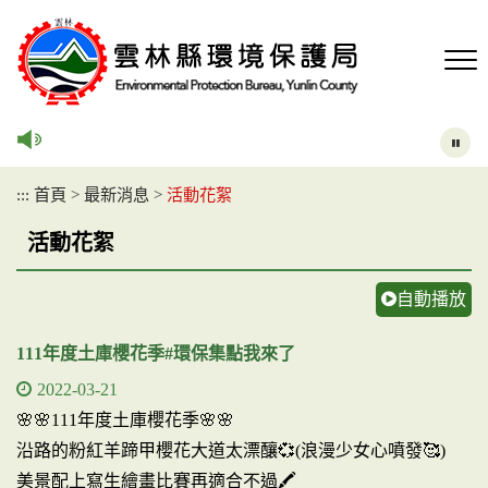
跳
到
主
要
內
容
區
塊
:::
首頁
>
最新消息
>
活動花絮
活動花絮
自動播放
111年度土庫櫻花季#環保集點我來了
2022-03-21
🌸🌸111年度土庫櫻花季🌸🌸
沿路的粉紅羊蹄甲櫻花大道太漂釀💞(浪漫少女心噴發🥰)
美景配上寫生繪畫比賽再適合不過🖍