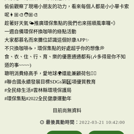
偷偷觀察了現場小朋友的功力，看來每個人都是小小畢卡索
呢👩🏼‍🎨🧑🏼‍🎨
趁著好天氣🌤推廣環保集點的我們也來搭順風車囉💨
一週自備環保杯換咖啡的綠點活動
大家都慕名而來攤位認識這個好康APP✨
不只換咖啡☕️，環保集點的好處超乎你的想像💭
食、衣、住、行、育、樂的優惠通通都有(🎶多得是你不知
道的事~~~~)
聰明消費綠高手，愛地球🌍還能兼顧荷包👍🏻
#聯合國永續發展目標SDGs第4️⃣項優質教育
#全民綠生活#雲林縣環境保護局
#環保集點#2022全民健康運動年
目前尚無資料
最後異動時間：
2022-03-21 10:42:00