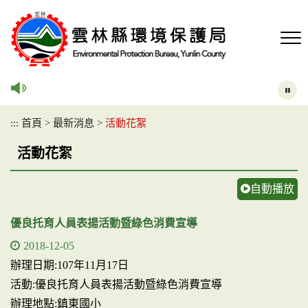
跳
到
主
要
內
容
區
塊
:::
首頁
>
最新消息
>
活動花絮
活動花絮
自動播放
優良托育人員表揚活動暨綠色消費宣導
2018-12-05
辦理日期:107年11月17日
活動:優良托育人員表揚活動暨綠色消費宣導
辦理地點:鎮東國小