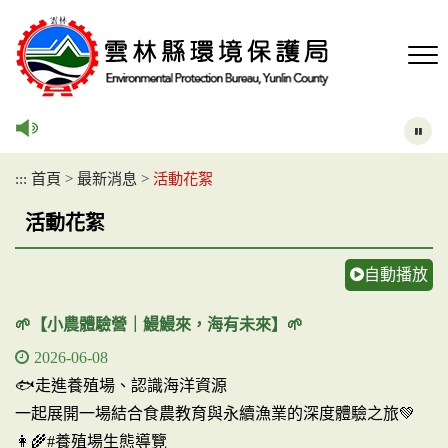
跳
到
主
要
內
容
區
塊
:::
首頁
>
最新消息
>
活動花絮
活動花絮
自動播放
🌱【小農體驗營｜鰻鰻來，海有未來】🌱
2026-06-08
🐟走進養殖場、認識海洋資源
一起展開一場結合食農教育與永續漁業的深度體驗之旅💚
👩‍🌾#養殖場生態導覽