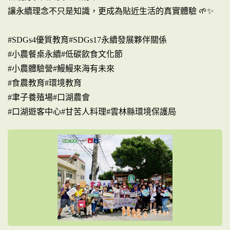
讓永續理念不只是知識，更成為貼近生活的真實體驗 🌱✨
#SDGs4優質教育#SDGs17永續發展夥伴關係
#小農餐桌永續#低碳飲食文化節
#小農體驗營#鰻鰻來海有未來
#食農教育#環境教育
#聿子養殖場#口湖農會
#口湖遊客中心#甘苦人料理#雲林縣環境保護局