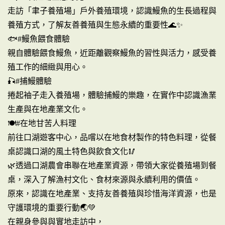
走訪「聿子養殖場」戶外養殖環境，認識鰻魚的生長過程與
養殖方式，了解友善養殖與生態永續的重要性🌊✨
🐟#鰻魚餵食體驗
親自體驗餵食鰻魚，近距離觀察鰻魚的習性與活力，感受養
殖工作的細緻與用心。
🎣#捕鰻體驗
捲起袖子走入養殖場，體驗捕鰻的樂趣，在實作中認識漁業
生產與在地產業文化。
🍽️#在地甘苦人料理
前往口湖遊客中心，品嚐以在地食材製作的特色料理，從餐
桌認識口湖的風土特色與飲食文化🥢
🌿透過口湖農會串聯在地產業資源，帶領大家從養殖場到餐
桌，深入了解漁村文化、食材來源與永續利用的價值。
原來，認識在地產業、支持友善養殖與珍惜海洋資源，也是
守護環境的重要行動🌏💚
在親身參與與實地走訪中，