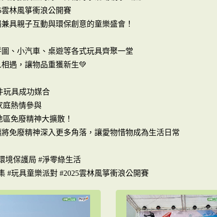
25雲林風箏衝浪公開賽
場兼具親子互動與環保創意的童樂盛會！
拼圖、小汽車、桌遊等各式玩具齊聚一堂
相遇，讓物品重獲新生💚
0+件玩具成功媒合
子家庭熱情參與
線地區免廢精神大擴散！
續將免廢精神深入更多角落，讓愛物惜物成為生活日常
環境保護局 #淨零綠生活
集 #玩具童樂派對 #2025雲林風箏衝浪公開賽