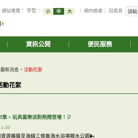
關
:
網站導覽
｜ 字型：
｜
網內檢索
｜
回首頁
小
中
大
鍵
字
搜
詢
資訊公開
便民服務
>
最新消息
>
活動花絮
活動花絮
廢市集 × 玩具童樂派對熱鬧登場！🎈
11-10
資源擴展至海線三條崙海水浴場親水公園🌬️