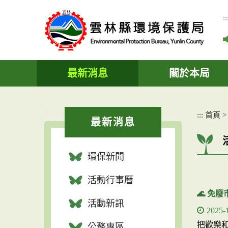
跳
到
::
主
要
內
容
區
最新消息
關於本局
塊
:::
:::
首頁
最新消息
環保新聞
活動行事曆
🌊 免
活動新訊
2025-
把歡樂和
公務專區