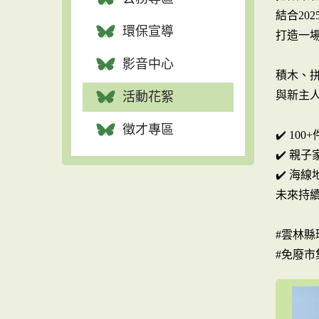
結合20
環保宣導
打造一
影音中心
積木、
與新主人
活動花絮
徵才專區
✔️ 10
✔️ 親
✔️ 海
未來持
#雲林縣
#免廢市