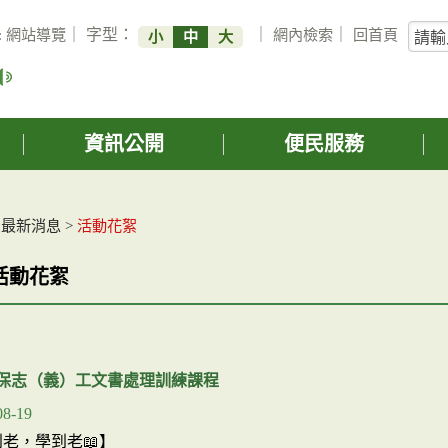
關
:
網站導覽
｜ 字型：
｜
網內檢索
｜
回首頁
小
中
大
鍵
字
搜
詢
資訊公開
便民服務
>
最新消息
>
活動花絮
活動花絮
環保志（義）工文書處理訓練課程
08-19
到老，學到老📖】