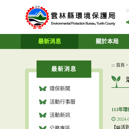
跳
到
::
主
要
內
容
區
最新消息
關於本局
塊
:::
:::
首頁
最新消息
環保新聞
活動行事曆
113年
活動新訊
2024-
【📖活
公務專區