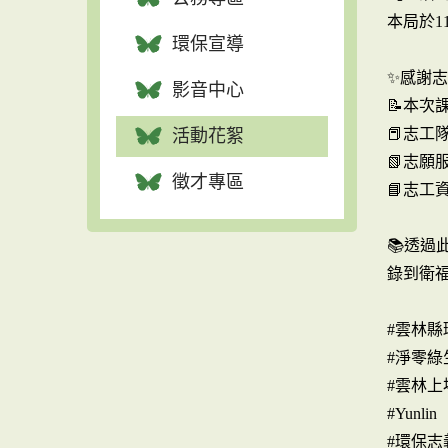
本局於1
環保宣導
✨感謝
影音中心
📝本次
📕志工
活動花絮
📗志願
徵才專區
📘志工
📚透
錄到衛
#雲林縣
#淨零綠
#雲林上
#Yunlin
#環保