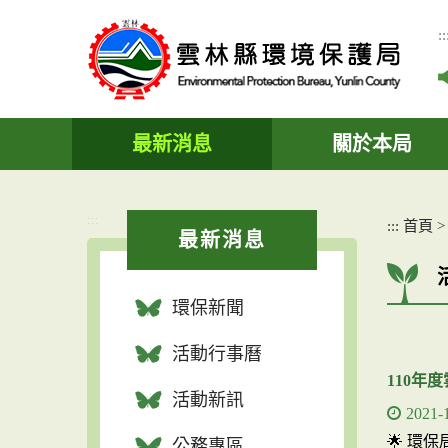
跳
到
::
主
要
內
容
區
最新消息
關於本局
塊
:::
:::
首頁
最新消息
環保新聞
活動行事曆
110年
活動新訊
2021-
🌟 環
公務專區