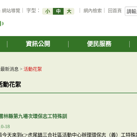
關
:
網站導覽
｜ 字型：
｜
網內檢索
｜
回首頁
小
中
大
鍵
字
搜
詢
資訊公開
便民服務
>
最新消息
>
活動花絮
活動花絮
度雲林縣第九場次環保志工特殊訓
10-18
保局今天來到👉虎尾鎮三合社區活動中心辦理環保志（義）工特殊