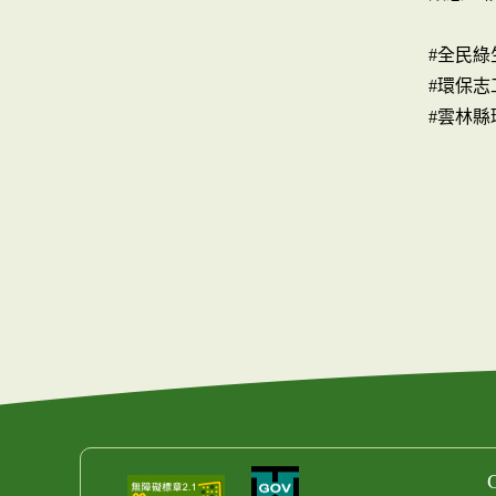
#全民綠
#環保志
#雲林縣