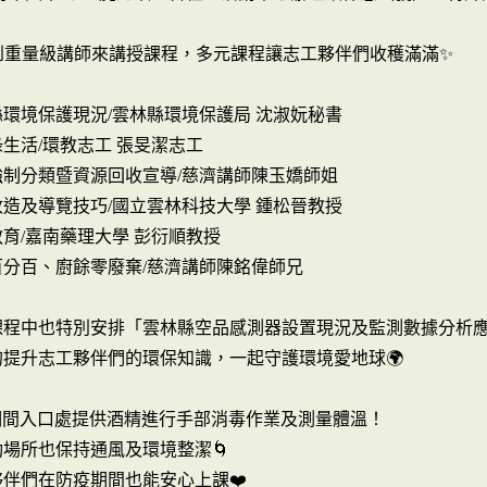
請到重量級講師來講授課程，多元課程讓志工夥伴們收穫滿滿✨
縣環境保護現況/雲林縣環境保護局 沈淑妧秘書
綠生活/環教志工 張旻潔志工
強制分類暨資源回收宣導/慈濟講師陳玉嬌師姐
改造及導覽技巧/國立雲林科技大學 鍾松晉教授
教育/嘉南藥理大學 彭衍順教授
百分百、廚餘零廢棄/慈濟講師陳銘偉師兄
次課程中也特別安排「雲林縣空品感測器設置現況及監測數據分析應
的提升志工夥伴們的環保知識，一起守護環境愛地球🌍
疫期間入口處提供酒精進行手部消毒作業及測量體溫！
場所也保持通風及環境整潔🌀
伴們在防疫期間也能安心上課❤️