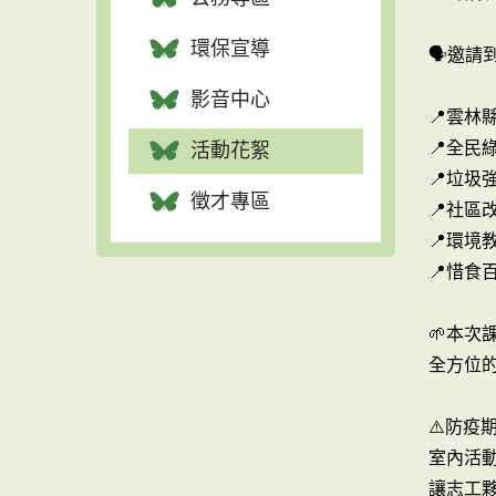
環保宣導
🗣邀
影音中心
📍雲林
📍全民
活動花絮
📍垃圾
徵才專區
📍社區
📍環境
📍惜食
🌱本
全方位
⚠️防
室內活動
讓志工夥