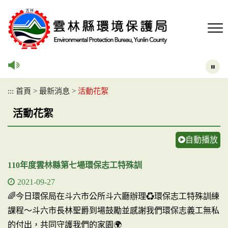
跳
到
主
要
內
容
區
塊
:::
首頁
>
最新消息
>
活動花絮
活動花絮
自動播放
110年度雲林縣第七場環保志工特殊訓
2021-09-27
🌈今日環保局在斗六市公所斗六廳辦理♻️環保志工特殊訓練
課程～斗六市長林聖爵到場鼓勵並感謝我們環保志義工無私
的付出，共同守護我們的家園🌍