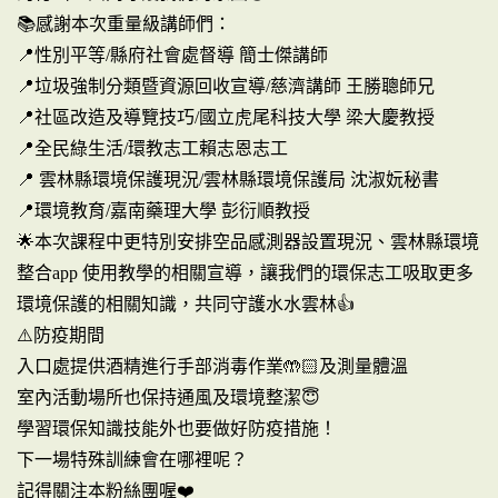
📚感謝本次重量級講師們：
📍性別平等/縣府社會處督導 簡士傑講師
📍垃圾強制分類暨資源回收宣導/慈濟講師 王勝聰師兄
📍社區改造及導覽技巧/國立虎尾科技大學 梁大慶教授
📍全民綠生活/環教志工賴志恩志工
📍 雲林縣環境保護現況/雲林縣環境保護局 沈淑妧秘書
📍環境教育/嘉南藥理大學 彭衍順教授
🌟本次課程中更特別安排空品感測器設置現況、雲林縣環境
整合app 使用教學的相關宣導，讓我們的環保志工吸取更多
環境保護的相關知識，共同守護水水雲林👍
⚠️防疫期間
入口處提供酒精進行手部消毒作業🤲🏻及測量體溫
室內活動場所也保持通風及環境整潔😇
學習環保知識技能外也要做好防疫措施！
下一場特殊訓練會在哪裡呢？
記得關注本粉絲團喔❤️