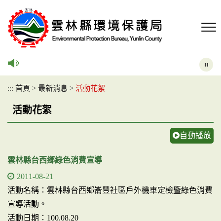
跳
到
主
要
內
容
區
塊
:::
首頁
>
最新消息
>
活動花絮
活動花絮
自動播放
雲林縣台西鄉綠色消費宣導
2011-08-21
活動名稱：雲林縣台西鄉崙豐社區戶外機車定檢暨綠色消費
宣導活動。
活動日期：100.08.20