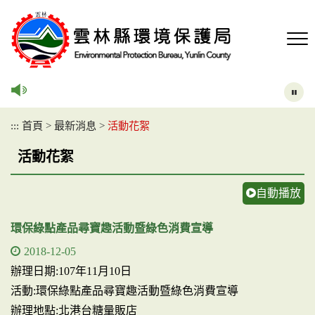
跳
到
主
要
內
容
區
塊
:::
首頁
>
最新消息
>
活動花絮
活動花絮
自動播放
環保綠點產品尋寶趣活動暨綠色消費宣導
2018-12-05
辦理日期:107年11月10日
活動:環保綠點產品尋寶趣活動暨綠色消費宣導
辦理地點:北港台糖量販店