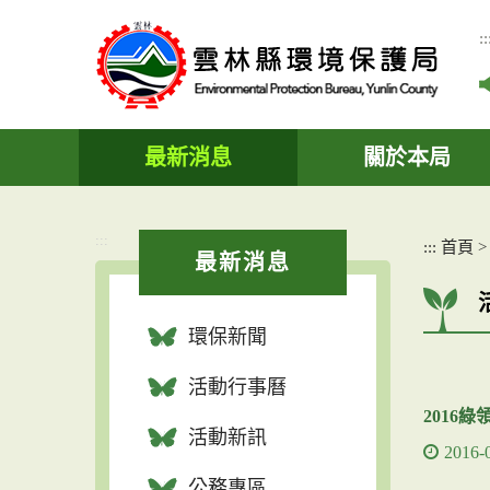
跳
到
::
主
要
內
容
區
最新消息
關於本局
塊
:::
:::
首頁
最新消息
環保新聞
活動行事曆
2016
活動新訊
2016-
公務專區