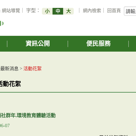
關
:
網站導覽
｜ 字型：
｜
網內檢索
｜
回首頁
小
中
大
鍵
字
搜
詢
資訊公開
便民服務
>
最新消息
>
活動花絮
活動花絮
綠領社群年.環境教育體驗活動
06-07