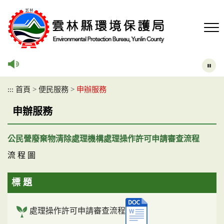
跳
到
主
要
內
容
區
塊
:::
首頁
>
便民服務
>
申辦服務
申辦服務
公民營廢棄物清除處理機構處理操作許可申請審查流程
流 程 圖
標 題
處理操作許可申請審查流程