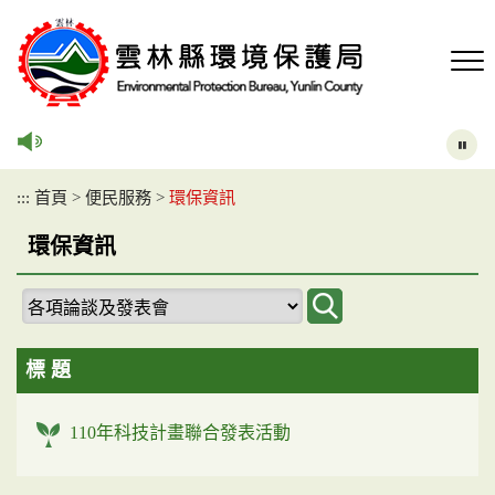
跳
到
主
要
內
容
區
塊
:::
首頁
>
便民服務
>
環保資訊
環保資訊
標 題
110年科技計畫聯合發表活動