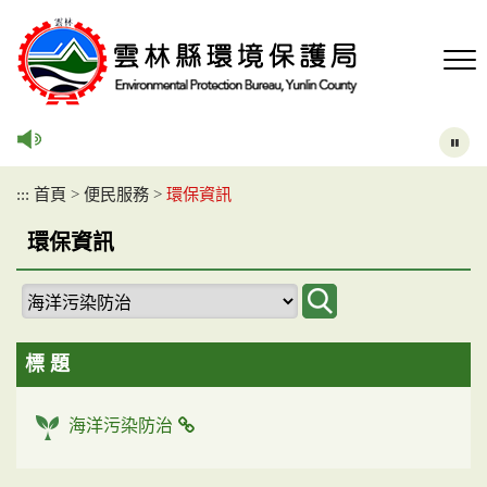
跳
到
主
要
內
容
區
塊
:::
首頁
>
便民服務
>
環保資訊
環保資訊
標 題
海洋污染防治