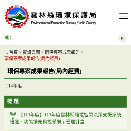
跳
到
主
要
內
容
區
塊
:::
首頁
>
資訊公開
>
環保專案成果報告
>
環保專案成果報告(局內經費)
環保專案成果報告(局內經費)
114年度
標 題
【113年度】113年度雲林縣環境智慧決策支援系統
維運、功能擴充與視覺展示管理計畫