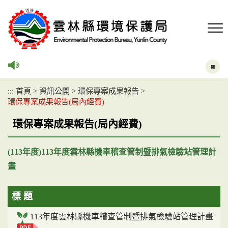
跳
到
主
要
內
容
區
塊
:::
首頁
>
資訊公開
>
環保專案成果報告
>
環保專案成果報告(局內經費)
環保專案成果報告(局內經費)
(113年度)113年度雲林縣機車稽查管制暨排氣檢驗站管理計
畫
標 題
113年度雲林縣機車稽查管制暨排氣檢驗站管理計畫