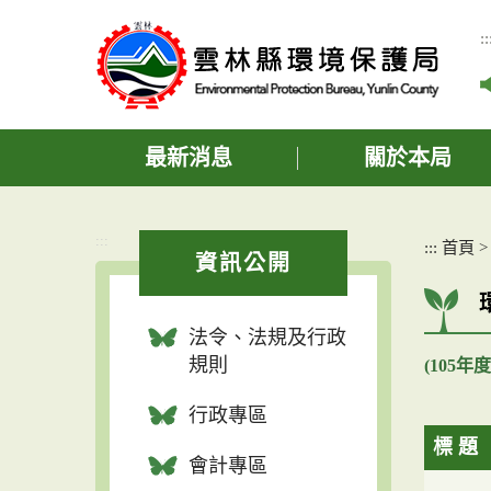
跳
到
::
主
要
內
容
區
最新消息
關於本局
塊
:::
:::
首頁
資訊公開
法令、法規及行政
規則
(105
行政專區
標 題
會計專區