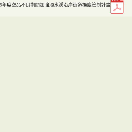
05年度空品不良期間加強濁水溪沿岸街道揚塵管制計畫