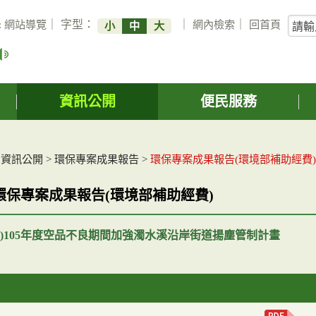
關
:
網站導覽
｜ 字型：
｜
網內檢索
｜
回首頁
小
中
大
鍵
字
搜
詢
資訊公開
便民服務
>
資訊公開
>
環保專案成果報告
>
環保專案成果報告(環境部補助經費)
環保專案成果報告(環境部補助經費)
年度)105年度空品不良期間加強濁水溪沿岸街道揚塵管制計畫