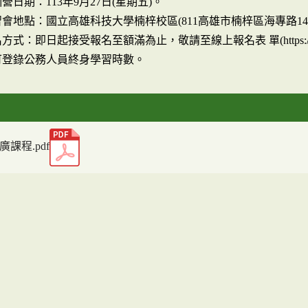
營日期：113年9月27日(星期五)。
會地點：國立高雄科技大學楠梓校區(811高雄市楠梓區海專路14
式：即日起接受報名至額滿為止，敬請至線上報名表 單(https://forms
可登錄公務人員終身學習時數。
廣課程.pdf