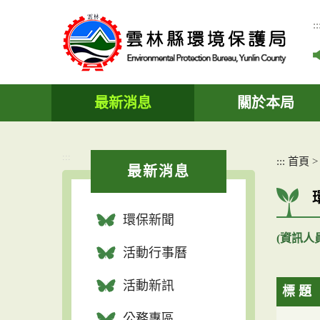
跳
到
::
主
要
內
容
區
最新消息
關於本局
塊
:::
:::
首頁
最新消息
環保新聞
(資訊人
活動行事曆
活動新訊
標 題
公務專區