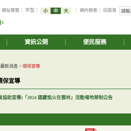
關
:
網站導覽
｜ 字型：
｜
網內檢索
｜
回首頁
小
中
大
鍵
字
搜
詢
資訊公開
便民服務
>
最新消息
>
環保宣導
環保宣導
員協助宣導)「2024 國慶焰火在雲林」活動場地禁制公告