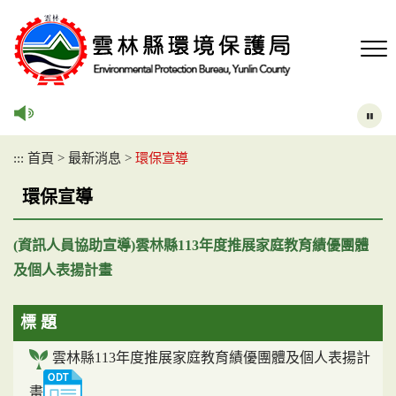
跳
到
主
要
內
容
區
塊
:::
首頁
>
最新消息
>
環保宣導
環保宣導
(資訊人員協助宣導)雲林縣113年度推展家庭教育績優團體
及個人表揚計畫
標 題
雲林縣113年度推展家庭教育績優團體及個人表揚計
畫