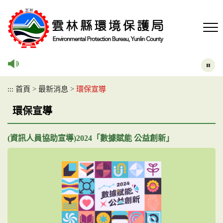
跳
到
主
要
內
容
區
塊
:::
首頁
>
最新消息
>
環保宣導
環保宣導
(資訊人員協助宣導)2024「數據賦能 公益創新」