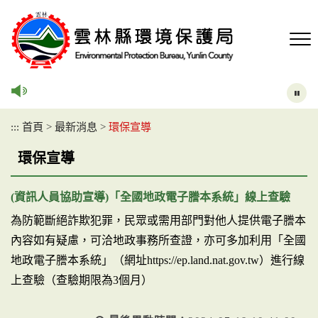
跳
到
主
要
內
容
區
塊
:::
首頁
>
最新消息
>
環保宣導
環保宣導
(資訊人員協助宣導)「全國地政電子謄本系統」線上查驗
為防範斷絕詐欺犯罪，民眾或需用部門對他人提供電子謄本
內容如有疑慮，可洽地政事務所查證，亦可多加利用「全國
地政電子謄本系統」（網址https://ep.land.nat.gov.tw）進行線
上查驗（查驗期限為3個月）