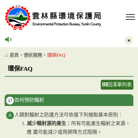
跳
到
主
要
內
容
區
塊
:::
首頁
>
便民服務
>
環保FAQ
環保FAQ
回清單列表
如何預防輻射
17
人類對輻射之防護方法可依循下列幾點基本原則：
減少輻射源的產生：
所有可能產生輻射之來源，
應 盡可能減少或用屏障方式阻隔。