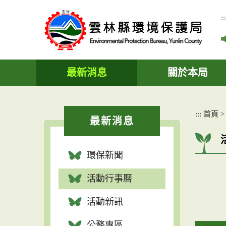
跳
到
::
主
要
內
容
區
最新消息
關於本局
塊
:::
:::
首頁
最新消息
環保新聞
活動行事曆
活動新訊
公務專區