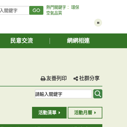
熱門關鍵字
：
環保
空氣品質
民意交流
網網相連
友善列印
社群分享
關
鍵
字
查
活動清單
活動月曆
詢