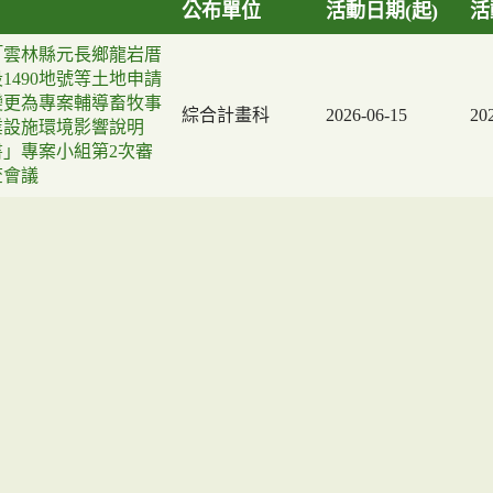
公布單位
活動日期(起)
活
「雲林縣元長鄉龍岩厝
段1490地號等土地申請
變更為專案輔導畜牧事
綜合計畫科
2026-06-15
20
業設施環境影響說明
書」專案小組第2次審
查會議