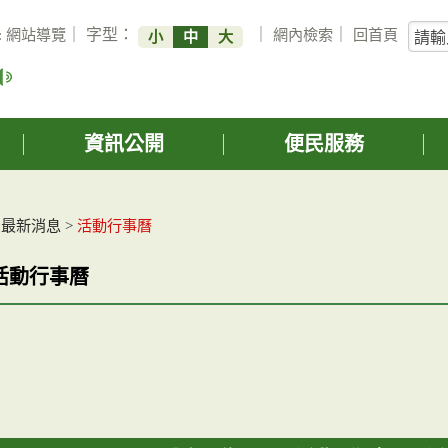
關
:
網站導覽
｜ 字型：
｜
網內檢索
｜
回首頁
小
中
大
鍵
字
搜
詢
資訊公開
便民服務
>
最新消息
>
活動行事曆
活動行事曆